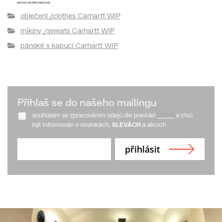
oblečení /clothes Carhartt WIP
mikiny /sweats Carhartt WIP
pánské s kapucí Carhartt WIP
Přihlaš se do našeho mailingu
souhlasím se zpracováním údajů dle pravidel
GDPR
a chci
být informován o novinkách,
SLEVÁCH
a akcích