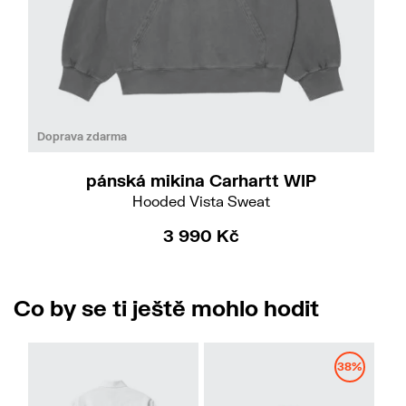
Do
XS
S
M
Doprava zdarma
pánská mikina Carhartt WIP
Hooded Vista Sweat
3 990 Kč
Co by se ti ještě mohlo hodit
38%