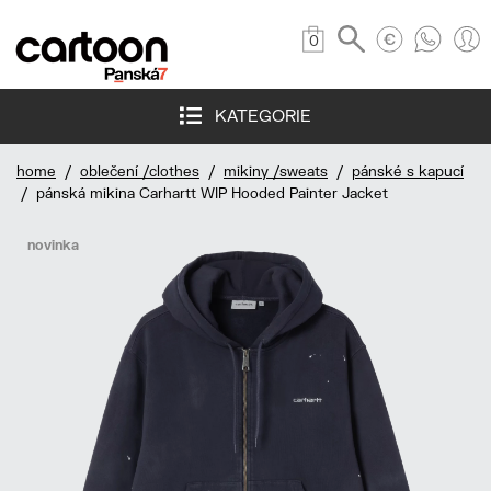
0
KATEGORIE
home
/
oblečení /clothes
/
mikiny /sweats
/
pánské s kapucí
/ pánská mikina Carhartt WIP Hooded Painter Jacket
novinka