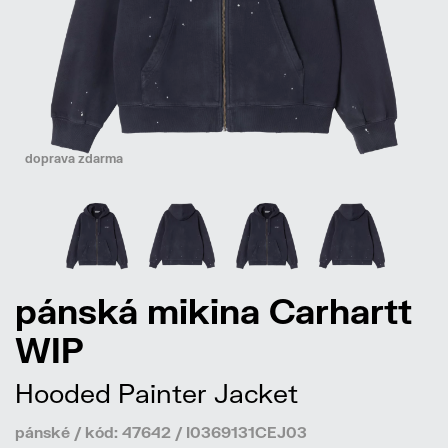
doprava zdarma
pánská mikina Carhartt
WIP
Hooded Painter Jacket
pánské / kód: 47642 / I0369131CEJ03