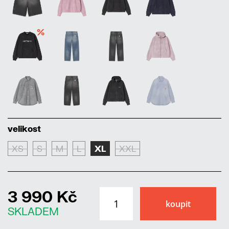
%
velikost
XS
S
M
L
XL
XXL
3 990 Kč
SKLADEM