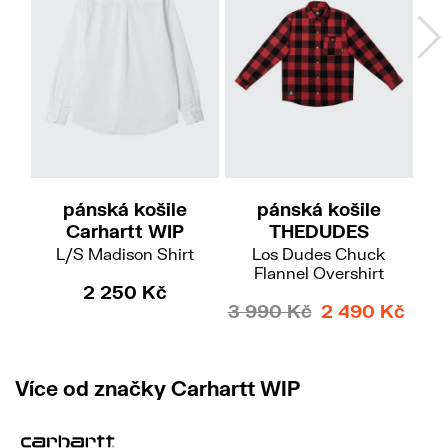
M
L
M
Do
pánská košile
pánská košile
Carhartt WIP
THEDUDES
L/S Madison Shirt
Los Dudes Chuck
Flannel Overshirt
2 250 Kč
3 990 Kč
2 490 Kč
Více od značky Carhartt WIP