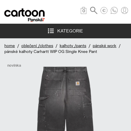
0
KATEGORIE
home
/
oblečení /clothes
/
kalhoty /pants
/
pánské work
/
pánské kalhoty Carhartt WIP OG Single Knee Pant
novinka