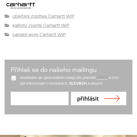
oblečení /clothes Carhartt WIP
kalhoty /pants Carhartt WIP
pánské work Carhartt WIP
Přihlaš se do našeho mailingu
souhlasím se zpracováním údajů dle pravidel
GDPR
a chci
být informován o novinkách,
SLEVÁCH
a akcích