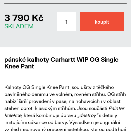
3 790 Kč
SKLADEM
pánské kalhoty Carhartt WIP OG Single
Knee Pant
Kalhoty OG Single Knee Pant jsou ušity z těžkého
bavlněného denimu ve volném, rovném střihu. OG střih
nabízí širší provedení v pase, na nohavicích i v oblasti
stehen oproti klasickým střihům. Jsou součástí
Painter
kolekce
, která kombinuje úpravu
„destroy“
s detaily
imitujícími cákance od barvy. Výsledkem je originální
vzhled inspirovaný pracovní estetikou, kterou podtrhují