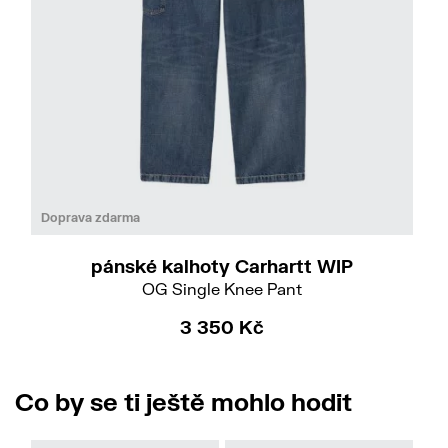
Do
Doprava zdarma
pánské kalhoty Carhartt WIP
OG Single Knee Pant
3 350 Kč
Co by se ti ještě mohlo hodit