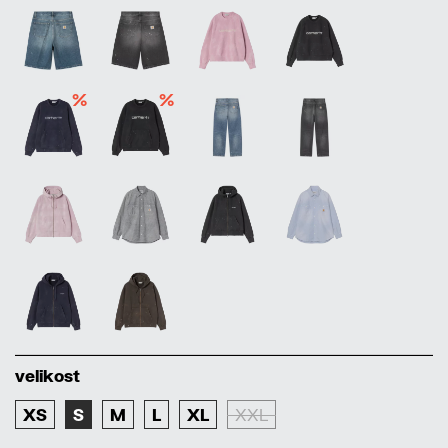
%
%
velikost
XS
S
M
L
XL
XXL