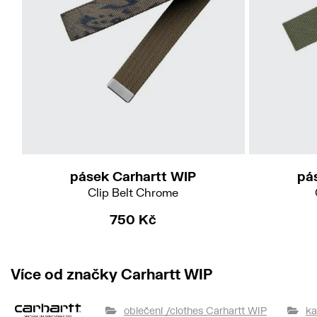
pásek Carhartt WIP
pá
Clip Belt Chrome
750 Kč
Více od značky Carhartt WIP
oblečení /clothes Carhartt WIP
ka