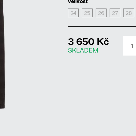
velikost
24
25
26
27
28
3 650 Kč
SKLADEM