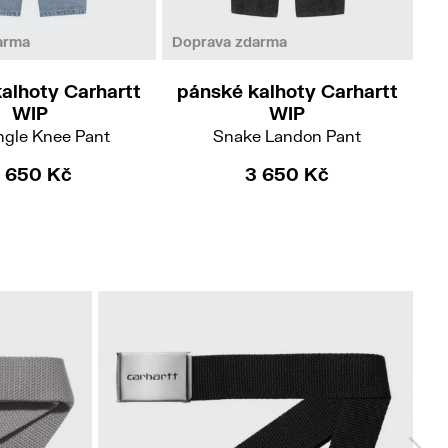
31
34
arma
Doprava zdarma
Do
alhoty Carhartt
pánské kalhoty Carhartt
p
WIP
WIP
ngle Knee Pant
Snake Landon Pant
 650 Kč
3 650 Kč