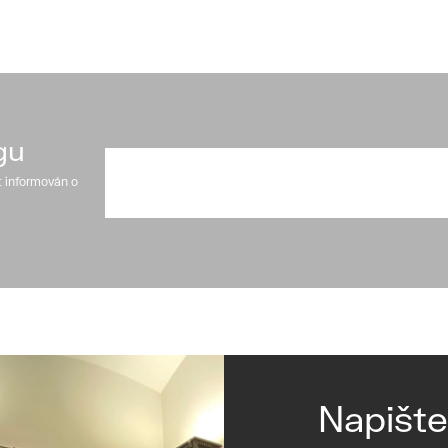
gu
t informován o
Napišt