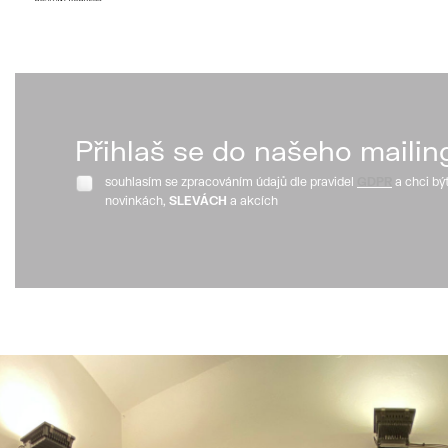
Přihlaš se do našeho mailin
souhlasím se zpracováním údajů dle pravidel
GDPR
a chci bý
novinkách,
SLEVÁCH
a akcích