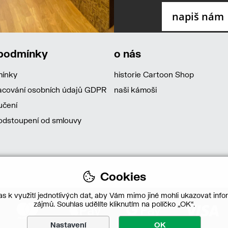
 podmínky
o nás
mínky
historie Cartoon Shop
acování osobních údajů GDPR
naši kámoši
učení
dstoupení od smlouvy
Cookies
s k využití jednotlivých dat, aby Vám mimo jiné mohli ukazovat infor
zájmů. Souhlas udělíte kliknutím na políčko „OK“.
Nastavení
OK