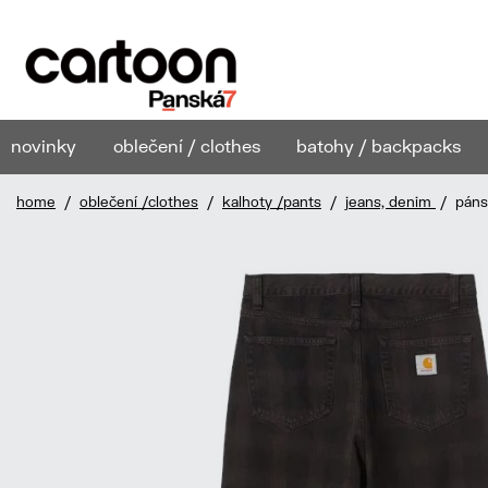
novinky
oblečení / clothes
batohy / backpacks
home
/
oblečení /clothes
/
kalhoty /pants
/
jeans, denim
/ pánsk