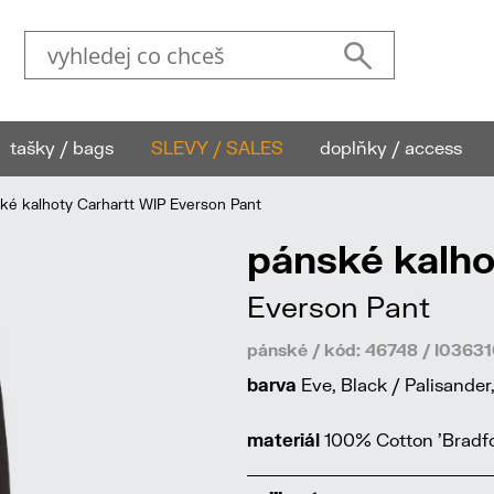
tašky / bags
SLEVY / SALES
doplňky / access
é kalhoty Carhartt WIP Everson Pant
pánské kalho
Everson Pant
pánské / kód: 46748 / I036
barva
Eve, Black / Palisande
materiál
100% Cotton 'Bradfo