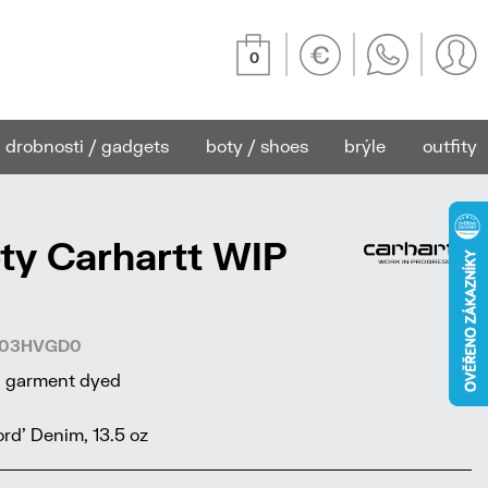
0
drobnosti / gadgets
boty / shoes
brýle
outfity
ty Carhartt WIP
3103HVGD0
r, garment dyed
rd' Denim, 13.5 oz