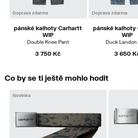
33/32
33
Doprava zdarma
Doprava zdarma
pánské kalhoty Carhartt
pánské kalhoty 
WIP
WIP
Double Knee Pant
Duck Landon 
3 750 Kč
3 650 K
Co by se ti ještě mohlo hodit
Novinka