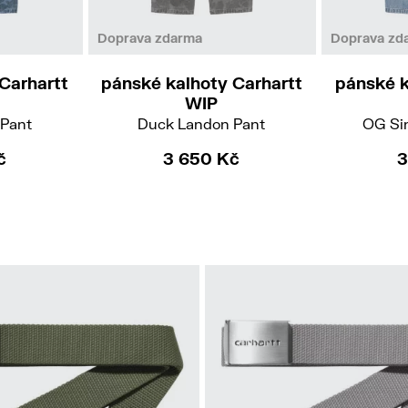
31
Doprava zdarma
Doprava zd
Carhartt
pánské kalhoty Carhartt
pánské k
WIP
Pant
Duck Landon Pant
OG Si
č
3 650 Kč
3