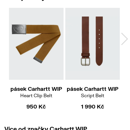
M
L
pásek Carhartt WIP
pásek Carhartt WIP
pá
Heart Clip Belt
Script Belt
950 Kč
1 990 Kč
Více od značky Carhartt WIP