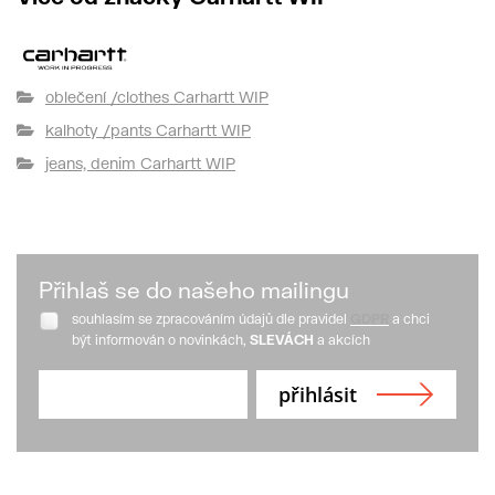
oblečení /clothes Carhartt WIP
kalhoty /pants Carhartt WIP
jeans, denim Carhartt WIP
Přihlaš se do našeho mailingu
souhlasím se zpracováním údajů dle pravidel
GDPR
a chci
být informován o novinkách,
SLEVÁCH
a akcích