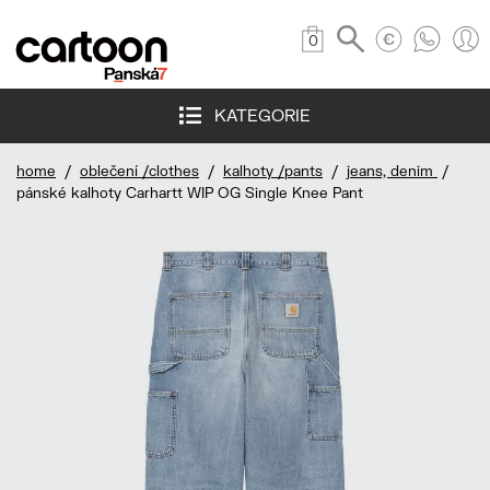
0
KATEGORIE
home
/
oblečení /clothes
/
kalhoty /pants
/
jeans, denim
/
pánské kalhoty Carhartt WIP OG Single Knee Pant