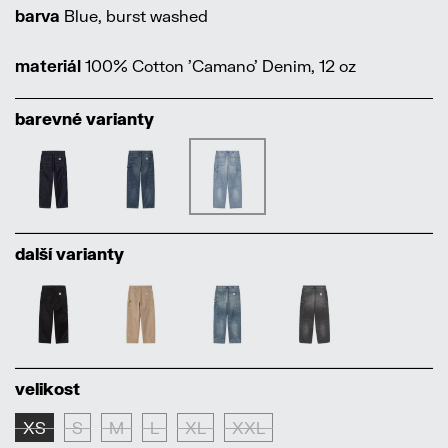
barva
Blue, burst washed
materiál
100% Cotton 'Camano' Denim, 12 oz
barevné varianty
další varianty
velikost
XS
S
M
L
XL
XXL