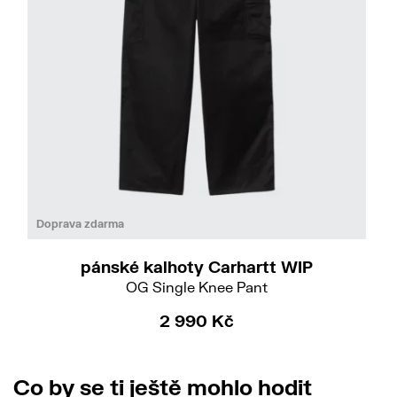
Do
S
M
L
XL
Doprava zdarma
pánské kalhoty Carhartt WIP
OG Single Knee Pant
2 990 Kč
Co by se ti ještě mohlo hodit