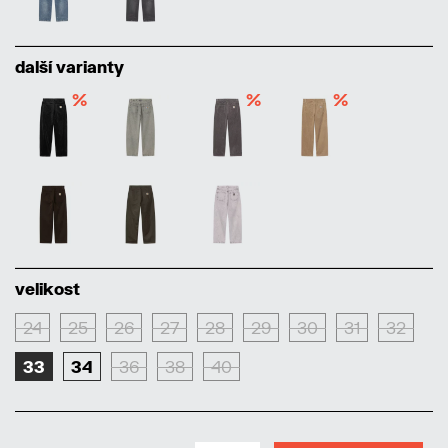
další varianty
%
%
%
velikost
24
25
26
27
28
29
30
31
32
33
34
36
38
40