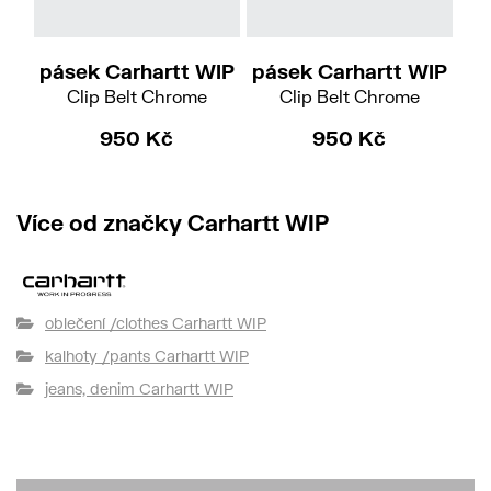
pásek Carhartt WIP
pásek Carhartt WIP
pá
Clip Belt Chrome
Clip Belt Chrome
950 Kč
950 Kč
Více od značky Carhartt WIP
oblečení /clothes Carhartt WIP
kalhoty /pants Carhartt WIP
jeans, denim Carhartt WIP