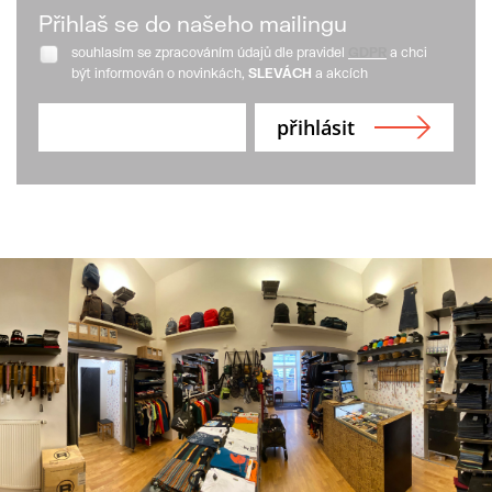
Přihlaš se do našeho mailingu
souhlasím se zpracováním údajů dle pravidel
GDPR
a chci
být informován o novinkách,
SLEVÁCH
a akcích