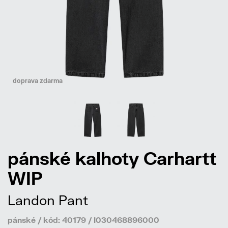
doprava zdarma
pánské kalhoty Carhartt
WIP
Landon Pant
pánské / kód: 40179 / I030468896000