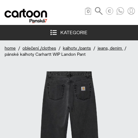
0
KATEGORIE
home
/
oblečení /clothes
/
kalhoty /pants
/
jeans, denim
/
pánské kalhoty Carhartt WIP Landon Pant