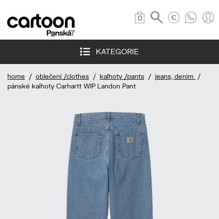
0
KATEGORIE
home
/
oblečení /clothes
/
kalhoty /pants
/
jeans, denim
/
pánské kalhoty Carhartt WIP Landon Pant