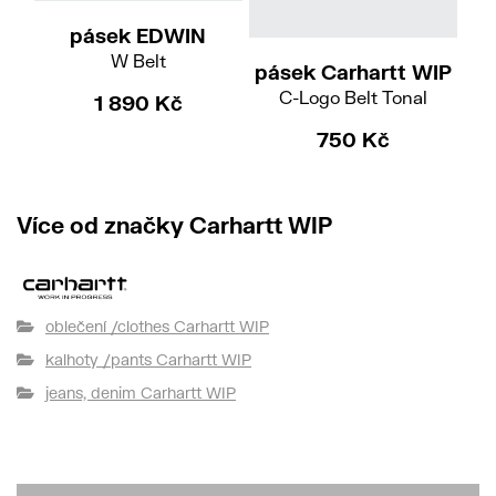
pásek EDWIN
W Belt
pásek Carhartt WIP
pá
C-Logo Belt Tonal
1 890 Kč
750 Kč
Více od značky Carhartt WIP
oblečení /clothes Carhartt WIP
kalhoty /pants Carhartt WIP
jeans, denim Carhartt WIP