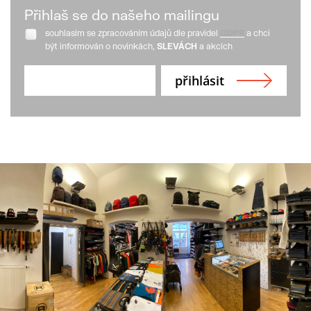
Přihlaš se do našeho mailingu
souhlasím se zpracováním údajů dle pravidel
GDPR
a chci
být informován o novinkách,
SLEVÁCH
a akcích