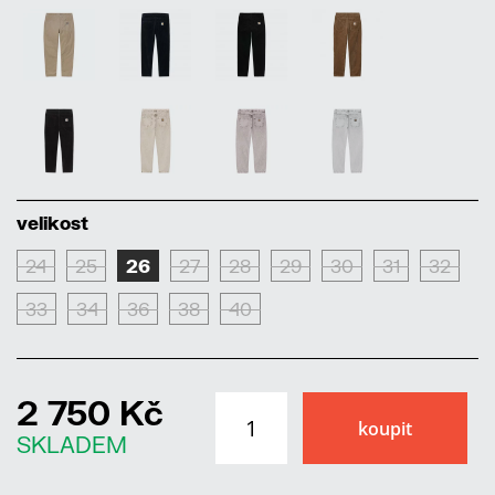
velikost
24
25
26
27
28
29
30
31
32
33
34
36
38
40
2 750 Kč
SKLADEM