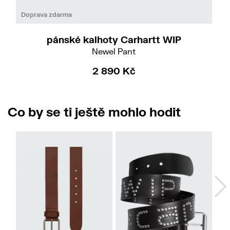
Do
33
Doprava zdarma
pánské kalhoty Carhartt WIP
Newel Pant
2 890 Kč
Co by se ti ještě mohlo hodit