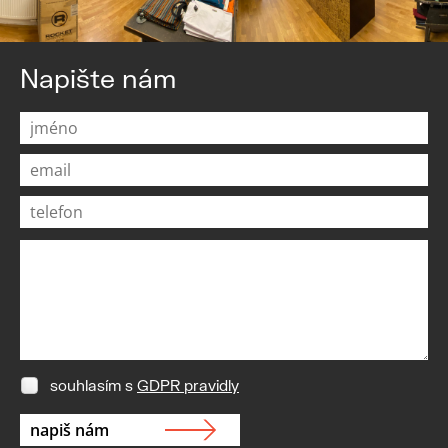
Napište nám
souhlasím s
GDPR pravidly