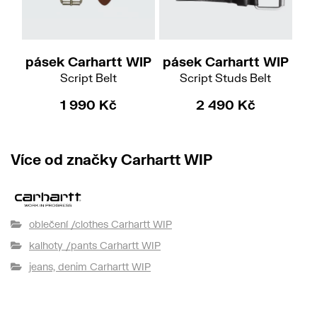
M
L
M
L
XL
Do
pásek Carhartt WIP
pásek Carhartt WIP
pá
Script Belt
Script Studs Belt
1 990 Kč
2 490 Kč
Více od značky Carhartt WIP
oblečení /clothes Carhartt WIP
kalhoty /pants Carhartt WIP
jeans, denim Carhartt WIP