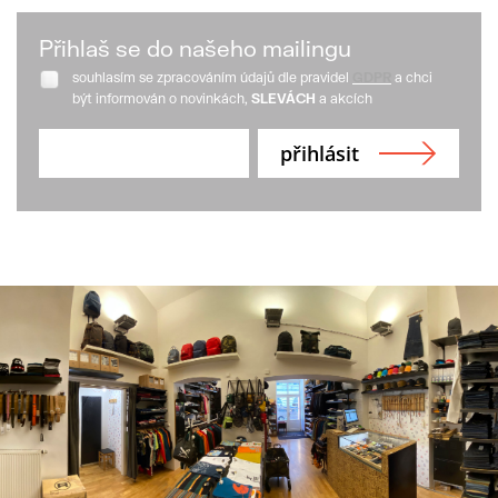
Přihlaš se do našeho mailingu
souhlasím se zpracováním údajů dle pravidel
GDPR
a chci
být informován o novinkách,
SLEVÁCH
a akcích