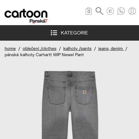
0
KATEGORIE
home
/
oblečení /clothes
/
kalhoty /pants
/
jeans, denim
/
pánské kalhoty Carhartt WIP Newel Pant