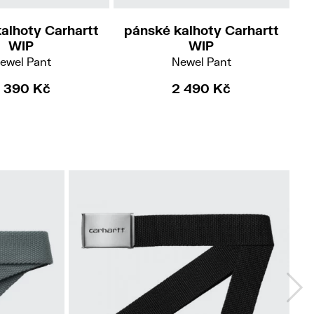
alhoty Carhartt
pánské kalhoty Carhartt
p
WIP
WIP
ewel Pant
Newel Pant
 390 Kč
2 490 Kč