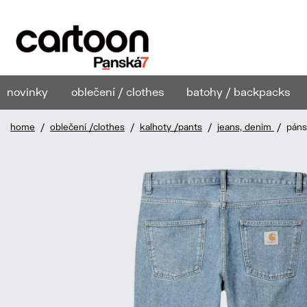
novinky
oblečení / clothes
batohy / backpacks
home
/
oblečení /clothes
/
kalhoty /pants
/
jeans, denim
/ pánsk