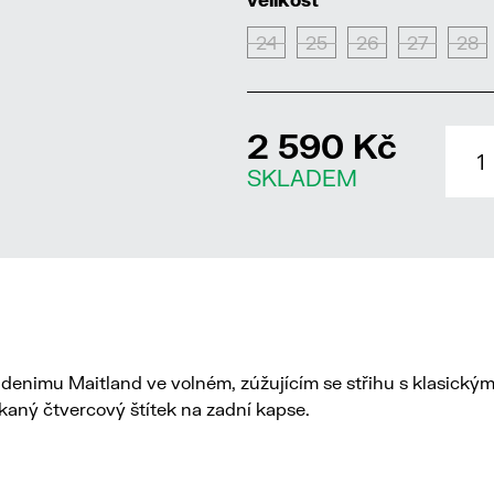
24
25
26
27
28
2 590 Kč
SKLADEM
 denimu Maitland ve volném, zúžujícím se střihu s klasický
kaný čtvercový štítek na zadní kapse.