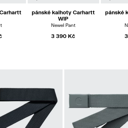
Carhartt
pánské kalhoty Carhartt
pánské k
WIP
t
Newel Pant
N
č
3 390 Kč
3