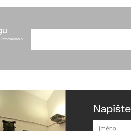
gu
t informován o
Napišt