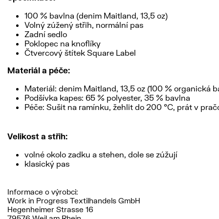
100 % bavlna (denim Maitland, 13,5 oz)
Volný zúžený střih, normální pas
Zadní sedlo
Poklopec na knoflíky
Čtvercový štítek Square Label
Materiál a péče:
Materiál: denim Maitland, 13,5 oz (100 % organická b
Podšívka kapes: 65 % polyester, 35 % bavlna
Péče: Sušit na ramínku, žehlit do 200 °C, prát v prač
Velikost a střih:
volné okolo zadku a stehen, dole se zúžují
klasický pas
Informace o výrobci:
Work in Progress Textilhandels GmbH
Hegenheimer Strasse 16
79576 Weil am Rhein