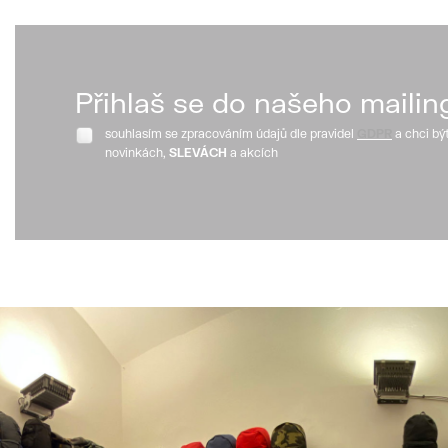
Přihlaš se do našeho mailin
souhlasím se zpracováním údajů dle pravidel
GDPR
a chci bý
novinkách,
SLEVÁCH
a akcích