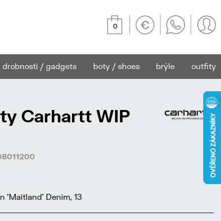
0
drobnosti / gadgets
boty / shoes
brýle
outfity
ty Carhartt WIP
208011200
 'Maitland' Denim, 13