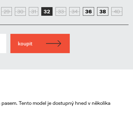
29
30
31
32
33
34
36
38
40
m pasem. Tento model je dostupný hned v několika