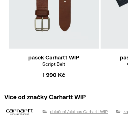
M
L
pásek Carhartt WIP
pá
Script Belt
1 990 Kč
Více od značky Carhartt WIP
oblečení /clothes Carhartt WIP
ka