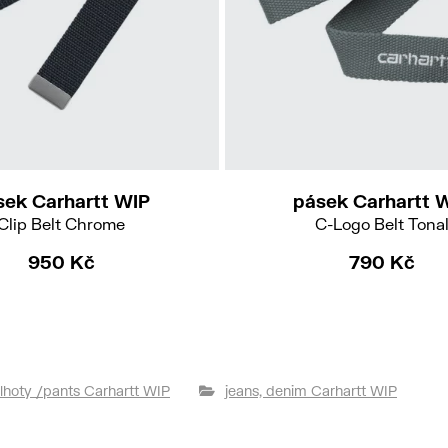
sek Carhartt WIP
pásek Carhartt 
Clip Belt Chrome
C-Logo Belt Tona
950 Kč
790 Kč
lhoty /pants Carhartt WIP
jeans, denim Carhartt WIP