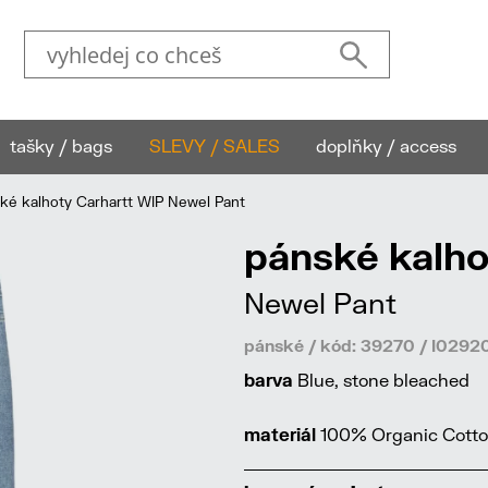
tašky / bags
SLEVY / SALES
doplňky / access
é kalhoty Carhartt WIP Newel Pant
pánské kalho
Newel Pant
pánské / kód: 39270 / I029
barva
Blue, stone bleached
materiál
100% Organic Cotton