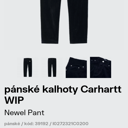
pánské kalhoty Carhartt
WIP
Newel Pant
pánské / kód: 39192 / I0272321C0200