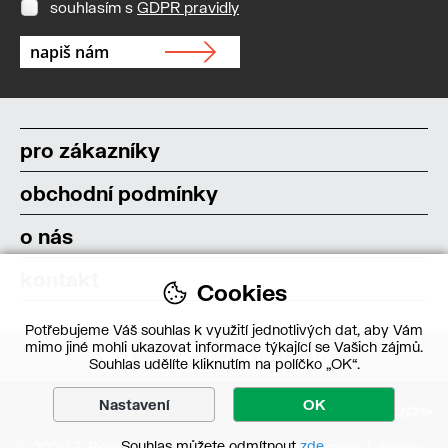
souhlasím s
GDPR pravidly
pro zákazníky
obchodní podmínky
o nás
kontakt
Cookies
Potřebujeme Váš souhlas k využití jednotlivých dat, aby Vám
mimo jiné mohli ukazovat informace týkající se Vašich zájmů.
Souhlas udělíte kliknutím na políčko „OK“.
Nastavení
OK
Souhlas můžete odmítnout
zde
.
© 2020 T-Bone s.r.o. – Všechna práva vyhrazena | design