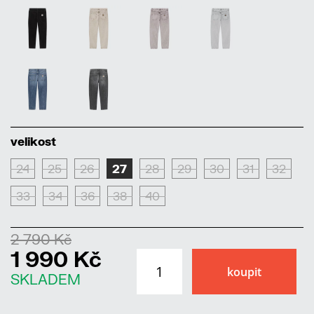
velikost
24
25
26
27
28
29
30
31
32
33
34
36
38
40
2 790 Kč
1 990 Kč
SKLADEM