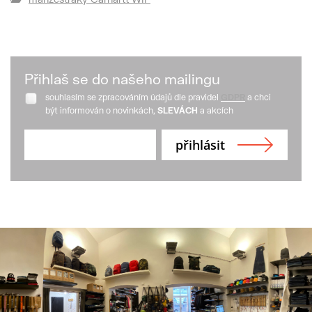
Přihlaš se do našeho mailingu
souhlasím se zpracováním údajů dle pravidel
GDPR
a chci
být informován o novinkách,
SLEVÁCH
a akcích