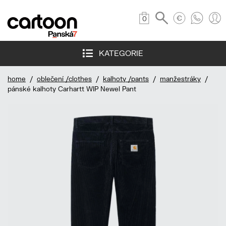
0
KATEGORIE
home
/
oblečení /clothes
/
kalhoty /pants
/
manžestráky
/
pánské kalhoty Carhartt WIP Newel Pant