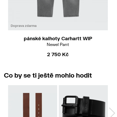
Do
26
Doprava zdarma
pánské kalhoty Carhartt WIP
Newel Pant
2 750 Kč
Co by se ti ještě mohlo hodit