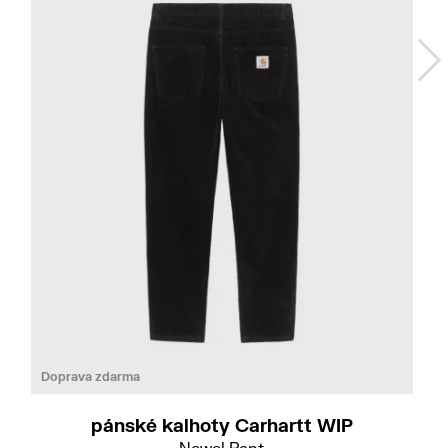
Do
33
Doprava zdarma
pánské kalhoty Carhartt WIP
Newel Pant