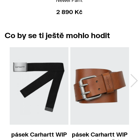
2 890 Kč
Co by se ti ještě mohlo hodit
S
L
pásek Carhartt WIP
pásek Carhartt WIP
pá