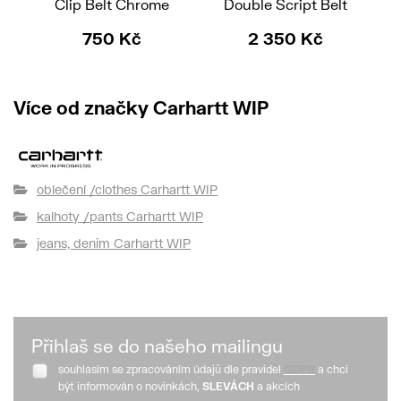
Clip Belt Chrome
Double Script Belt
750 Kč
2 350 Kč
Více od značky Carhartt WIP
oblečení /clothes Carhartt WIP
kalhoty /pants Carhartt WIP
jeans, denim Carhartt WIP
Přihlaš se do našeho mailingu
souhlasím se zpracováním údajů dle pravidel
GDPR
a chci
být informován o novinkách,
SLEVÁCH
a akcích