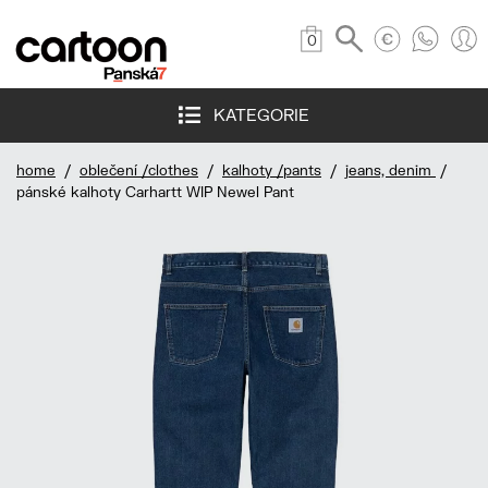
0
KATEGORIE
home
/
oblečení /clothes
/
kalhoty /pants
/
jeans, denim
/
pánské kalhoty Carhartt WIP Newel Pant