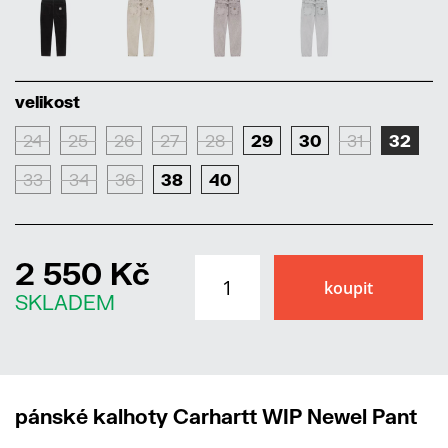
velikost
24
25
26
27
28
29
30
31
32
33
34
36
38
40
2 550 Kč
SKLADEM
pánské kalhoty Carhartt WIP Newel Pant