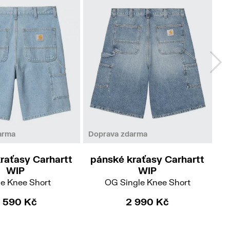
38
arma
Doprava zdarma
Do
raťasy Carhartt
pánské kraťasy Carhartt
p
WIP
WIP
le Knee Short
OG Single Knee Short
 590 Kč
2 990 Kč