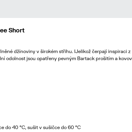
ee Short
něné džínoviny v širokém střihu. IJelikož čerpají inspiraci 
ní odolnost jsou opatřeny pevným Bartack prošitím a kovov
ce do 40 °C, sušit v sušičce do 60 °C