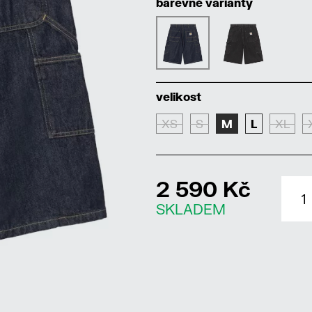
barevné varianty
velikost
XS
S
M
L
XL
2 590 Kč
SKLADEM