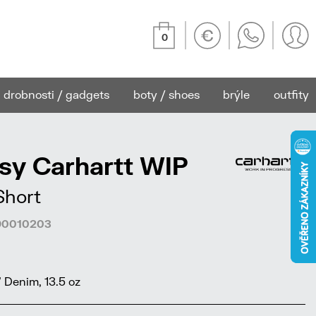
0
drobnosti / gadgets
boty / shoes
brýle
outfity
sy Carhartt WIP
Short
590010203
 Denim, 13.5 oz