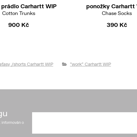
 prádlo Carhartt WIP
ponožky Carhartt
Cotton Trunks
Chase Socks
900 Kč
390 Kč
aťasy /shorts Carhartt WIP
"work" Carhartt WIP
gu
t informován o