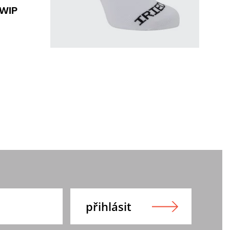
 WIP
S-M
L-XL
ponožky IrieDaily
Fast Scooter Socks
390 Kč