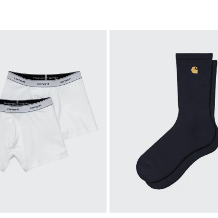
S
S
M
L
XL
XXL