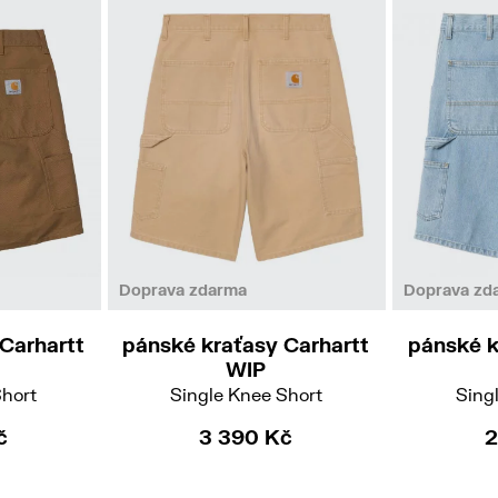
36
Doprava zdarma
Doprava zd
Carhartt
pánské kraťasy Carhartt
pánské k
WIP
Short
Single Knee Short
Sing
č
3 390 Kč
2