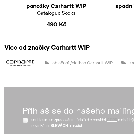
ponožky Carhartt WIP
spodní
Catalogue Socks
490 Kč
Více od značky Carhartt WIP
oblečení /clothes Carhartt WIP
kr
Přihlaš se do našeho mailin
souhlasím se zpracováním údajů dle pravidel
GDPR
a chci bý
novinkách,
SLEVÁCH
a akcích