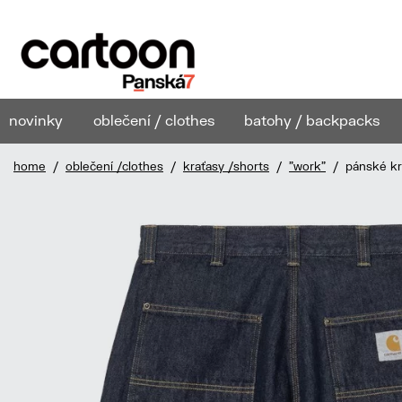
novinky
oblečení / clothes
batohy / backpacks
home
/
oblečení /clothes
/
kraťasy /shorts
/
"work"
/ pánské kra