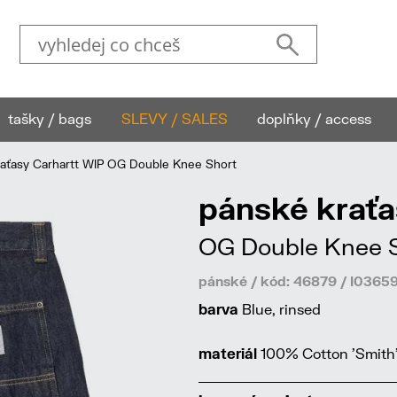
tašky / bags
SLEVY / SALES
doplňky / access
ťasy Carhartt WIP OG Double Knee Short
pánské kraťa
OG Double Knee 
pánské / kód: 46879 / I036
barva
Blue, rinsed
materiál
100% Cotton 'Smith'