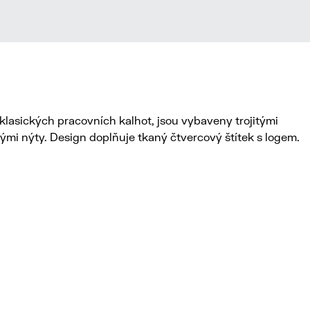
z klasických pracovních kalhot, jsou vybaveny trojitými
ými nýty. Design doplňuje tkaný čtvercový štítek s logem.