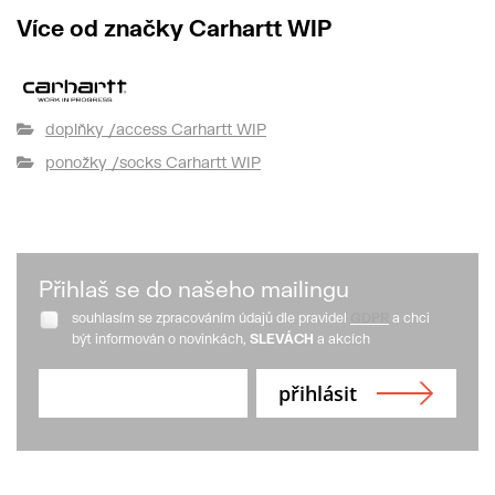
Více od značky Carhartt WIP
doplňky /access Carhartt WIP
ponožky /socks Carhartt WIP
Přihlaš se do našeho mailingu
souhlasím se zpracováním údajů dle pravidel
GDPR
a chci
být informován o novinkách,
SLEVÁCH
a akcích