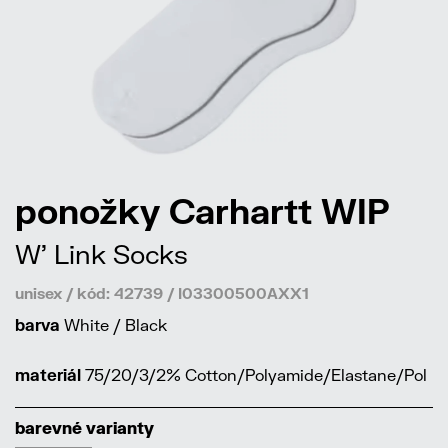
ponožky Carhartt WIP
W' Link Socks
unisex / kód: 42739 / I03300500AXX1
barva
White / Black
materiál
75/20/3/2% Cotton/Polyamide/Elastane/Pol
barevné varianty