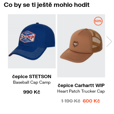
Co by se ti ještě mohlo hodit
50%
čepice STETSON
Baseball Cap Camp
čepice Carhartt WIP
če
Heart Patch Trucker Cap
990 Kč
1 190 Kč
600 Kč