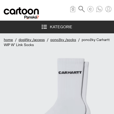
0
KATEGORIE
home
/
doplňky /access
/
ponožky /socks
/ ponožky Carhartt
WIP W' Link Socks