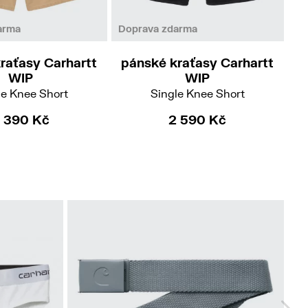
36
32
33
34
arma
Doprava zdarma
raťasy Carhartt
pánské kraťasy Carhartt
p
WIP
WIP
le Knee Short
Single Knee Short
 390 Kč
2 590 Kč