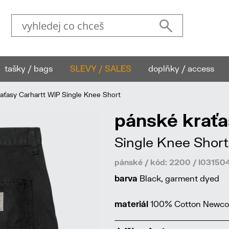
tašky / bags
SLEVY / SALES
doplňky / access
ťasy Carhartt WIP Single Knee Short
pánské kraťa
Single Knee Short
pánské / kód: 2200 / I0315
barva
Black, garment dyed
materiál
100% Cotton Newcomb