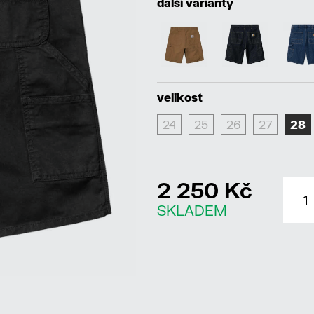
další varianty
velikost
24
25
26
27
28
2 250 Kč
SKLADEM