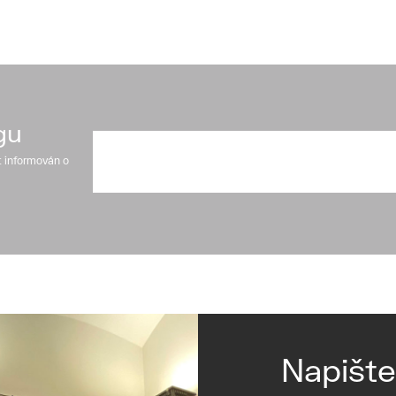
gu
t informován o
Napišt