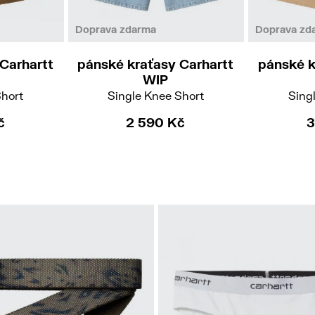
38
Doprava zdarma
Doprava zd
Carhartt
pánské kraťasy Carhartt
pánské k
WIP
Short
Single Knee Short
Sing
č
2 590 Kč
3