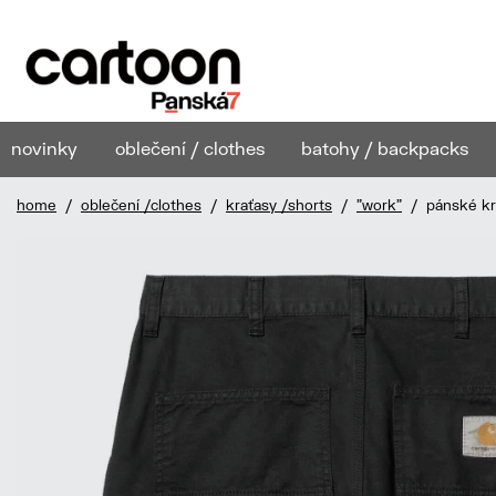
novinky
oblečení / clothes
batohy / backpacks
home
/
oblečení /clothes
/
kraťasy /shorts
/
"work"
/ pánské kra