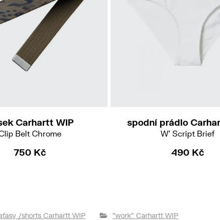
L
sek Carhartt WIP
spodní prádlo Carha
Clip Belt Chrome
W' Script Brief
750 Kč
490 Kč
aťasy /shorts Carhartt WIP
"work" Carhartt WIP