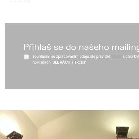
Přihlaš se do našeho mailin
souhlasím se zpracováním údajů dle pravidel
GDPR
a chci bý
novinkách,
SLEVÁCH
a akcích