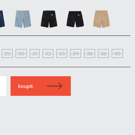
29
30
31
32
33
34
36
38
40