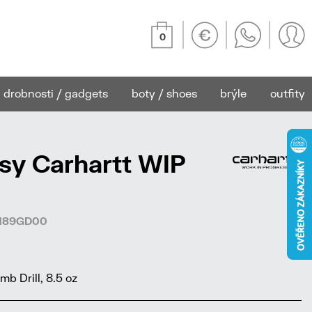
0
drobnosti / gadgets
boty / shoes
brýle
outfity
sy Carhartt WIP
0489GD00
 Drill, 8.5 oz