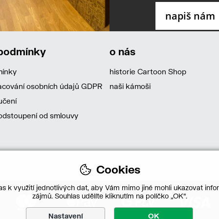
 podmínky
o nás
mínky
historie Cartoon Shop
acování osobních údajů GDPR
naši kámoši
učení
dstoupení od smlouvy
Cookies
s k využití jednotlivých dat, aby Vám mimo jiné mohli ukazovat infor
zájmů. Souhlas udělíte kliknutím na políčko „OK“.
Nastavení
OK