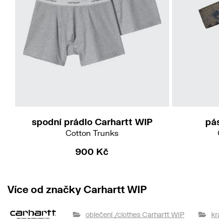
XS
S
M
L
XL
XXL
spodní prádlo Carhartt WIP
pá
Cotton Trunks
900 Kč
Více od značky Carhartt WIP
oblečení /clothes Carhartt WIP
kr