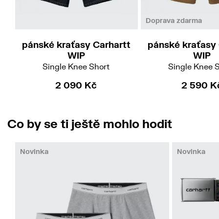
31
32
34
27
Doprava zdarma
pánské kraťasy Carhartt
pánské kraťasy 
WIP
WIP
Single Knee Short
Single Knee 
2 090 Kč
2 590 K
Co by se ti ještě mohlo hodit
Novinka
Novinka