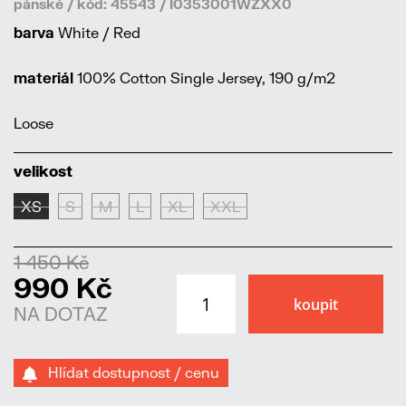
pánské / kód: 45543 / I0353001WZXX0
barva
White / Red
materiál
100% Cotton Single Jersey, 190 g/m2
Loose
velikost
XS
S
M
L
XL
XXL
1 450 Kč
990 Kč
NA DOTAZ
Hlídat dostupnost / cenu