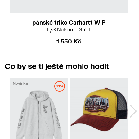
S
pánské triko Carhartt WIP
L/S Nelson T-Shirt
1 550 Kč
Co by se ti ještě mohlo hodit
Novinka
No
21%