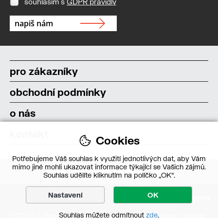
souhlasím s
GDPR pravidly
pro zákazníky
obchodní podmínky
o nás
kontakt
Cookies
Potřebujeme Váš souhlas k využití jednotlivých dat, aby Vám
mimo jiné mohli ukazovat informace týkající se Vašich zájmů.
Souhlas udělíte kliknutím na políčko „OK“.
Nastavení
OK
Souhlas můžete odmítnout
zde
.
© 2020 T-Bone s.r.o. – Všechna práva vyhrazena | design