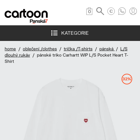
0
KATEGORIE
home
/
oblečení /clothes
/
trička /T-shirts
/
pánská
/
L/S
dlouhý rukáv
/ pánské triko Carhartt WIP L/S Pocket Heart T-
Shirt
32%