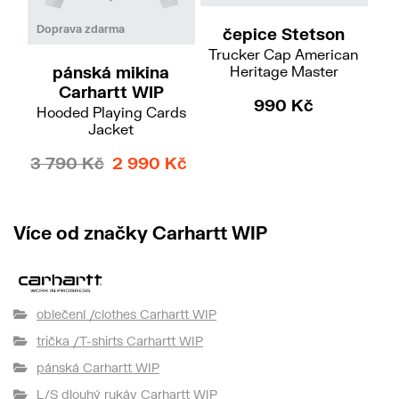
S
L
XL
Doprava zdarma
Do
čepice Stetson
Trucker Cap American
pánská mikina
Heritage Master
Carhartt WIP
990 Kč
Hooded Playing Cards
Jacket
3 790 Kč
2 990 Kč
Více od značky Carhartt WIP
oblečení /clothes Carhartt WIP
trička /T-shirts Carhartt WIP
pánská Carhartt WIP
L/S dlouhý rukáv Carhartt WIP