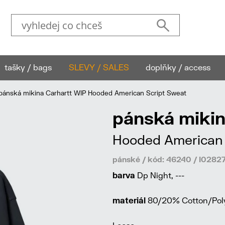
tašky / bags
SLEVY / SALES
doplňky / access
ánská mikina Carhartt WIP Hooded American Script Sweat
pánská mikin
Hooded American 
pánské / kód: 46240 / I028
barva
Dp Night, ---
materiál
80/20% Cotton/Poly