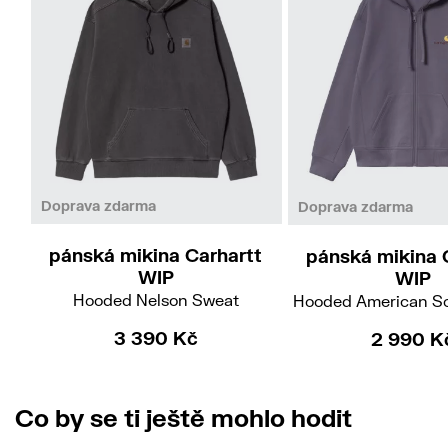
S
M
XL
Doprava zdarma
Doprava zdarma
pánská mikina Carhartt
pánská mikina 
WIP
WIP
Hooded Nelson Sweat
Hooded American Sc
3 390 Kč
2 990 K
Co by se ti ještě mohlo hodit