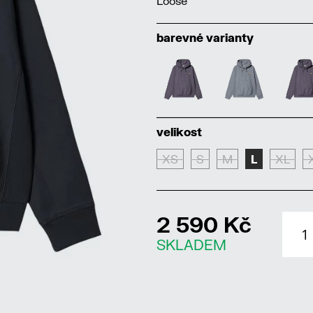
Loose
barevné varianty
velikost
XS
S
M
L
XL
2 590 Kč
SKLADEM