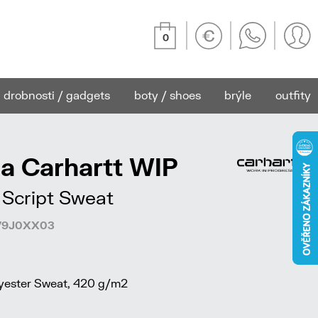
0
drobnosti / gadgets
boty / shoes
brýle
outfity
a Carhartt WIP
Script Sweat
279J0XX03
ester Sweat, 420 g/m2