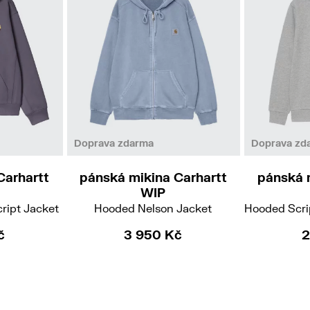
L
Doprava zdarma
Doprava zd
Carhartt
pánská mikina Carhartt
pánská 
WIP
ript Jacket
Hooded Nelson Jacket
Hooded Scri
č
3 950 Kč
2