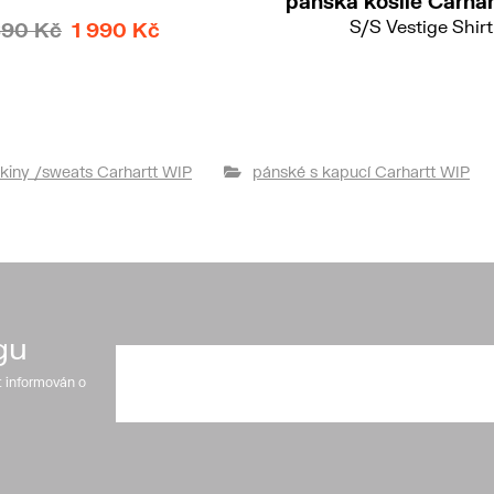
pánská košile Carha
S/S Vestige Shirt
890 Kč
1 990 Kč
2 590 Kč
kiny /sweats Carhartt WIP
pánské s kapucí Carhartt WIP
gu
t informován o