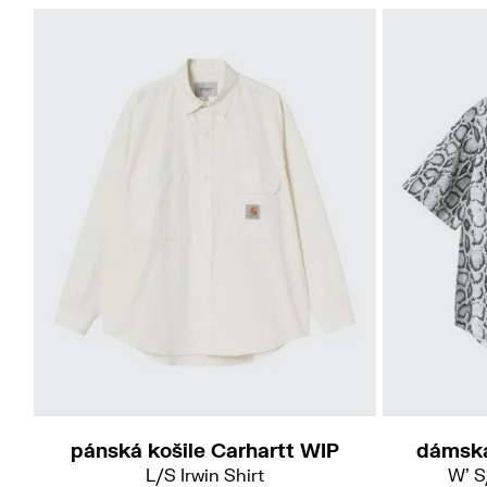
L
pánská košile Carhartt WIP
dámská
L/S Irwin Shirt
W' S