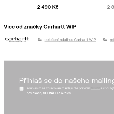
2 490 Kč
2 
Více od značky Carhartt WIP
oblečení /clothes Carhartt WIP
mi
Přihlaš se do našeho mailin
souhlasím se zpracováním údajů dle pravidel
GDPR
a chci bý
novinkách,
SLEVÁCH
a akcích