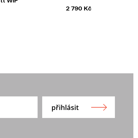
rtt WIP
2 790 Kč