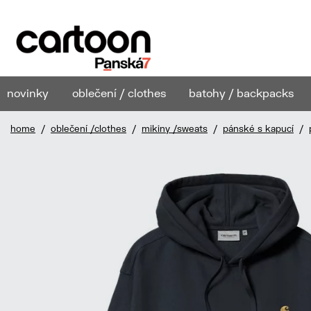
novinky
oblečení / clothes
batohy / backpacks
home
/
oblečení /clothes
/
mikiny /sweats
/
pánské s kapucí
/ p