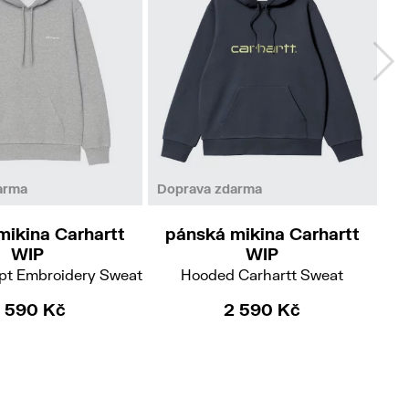
L
arma
Doprava zdarma
Do
mikina Carhartt
pánská mikina Carhartt
p
WIP
WIP
pt Embroidery Sweat
Hooded Carhartt Sweat
 590 Kč
2 590 Kč