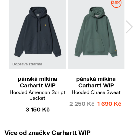
25%
M
L
M
L
Doprava zdarma
Do
pánská mikina
pánská mikina
Carhartt WIP
Carhartt WIP
Hooded American Script
Hooded Chase Sweat
Ho
Jacket
2 250 Kč
1 690 Kč
3 150 Kč
Více od značky Carhartt WIP