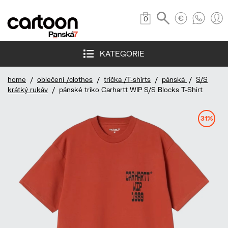
0
KATEGORIE
home
/
oblečení /clothes
/
trička /T-shirts
/
pánská
/
S/S
krátký rukáv
/ pánské triko Carhartt WIP S/S Blocks T-Shirt
31%