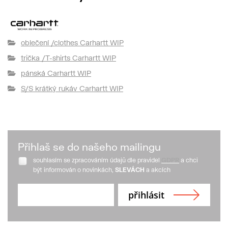
oblečení /clothes Carhartt WIP
trička /T-shirts Carhartt WIP
pánská Carhartt WIP
S/S krátký rukáv Carhartt WIP
Přihlaš se do našeho mailingu
souhlasím se zpracováním údajů dle pravidel
GDPR
a chci
být informován o novinkách,
SLEVÁCH
a akcích