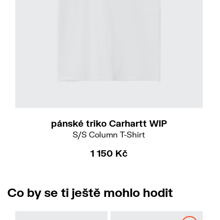
S
M
L
pánské triko Carhartt WIP
S/S Column T-Shirt
1 150 Kč
Co by se ti ještě mohlo hodit