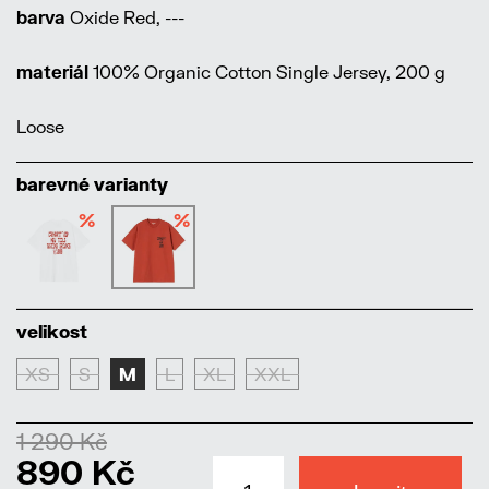
barva
Oxide Red, ---
materiál
100% Organic Cotton Single Jersey, 200 g
Loose
barevné varianty
%
%
velikost
XS
S
M
L
XL
XXL
1 290 Kč
890 Kč