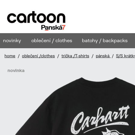
novinky
oblečení / clothes
batohy / backpacks
home
/
oblečení /clothes
/
trička /T-shirts
/
pánská
/
S/S krátk
novinka