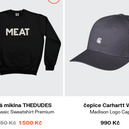
L
á mikina THEDUDES
čepice Carhartt 
ssic Sweatshirt Premium
Madison Logo Ca
250 Kč
1 500 Kč
990 Kč