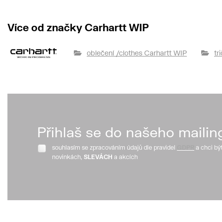
Více od značky Carhartt WIP
oblečení /clothes Carhartt WIP
tr
Přihlaš se do našeho mailin
souhlasím se zpracováním údajů dle pravidel
GDPR
a chci bý
novinkách,
SLEVÁCH
a akcích