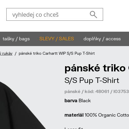
tašky / bags
SLEVY / SALES
doplňky / access
ý rukáv
/ pánské triko Carhartt WIP S/S Pup T-Shirt
pánské triko
S/S Pup T-Shirt
pánské / kód: 48061 / I037
barva
Black
materiál
100% Organic Cotton