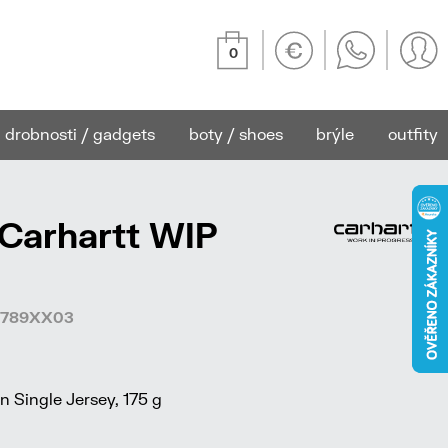
0
drobnosti / gadgets
boty / shoes
brýle
outfity
 Carhartt WIP
53789XX03
 Single Jersey, 175 g