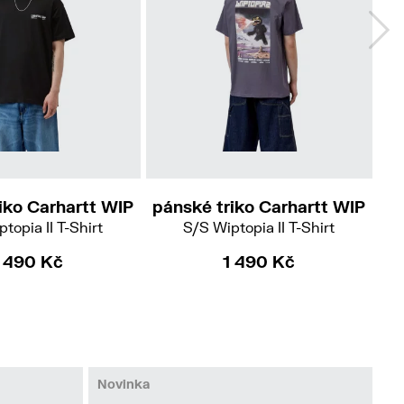
M
L
XL
M
XL
iko Carhartt WIP
pánské triko Carhartt WIP
pá
topia II T-Shirt
S/S Wiptopia II T-Shirt
1 490 Kč
1 490 Kč
Novinka