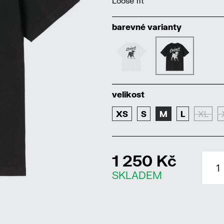
Loose fit
barevné varianty
velikost
XS
S
M
L
XL
1 250 Kč
SKLADEM