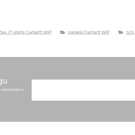
ička /T-shirts Carhartt WIP
pánská Carhartt WIP
S/S 
gu
t informován o