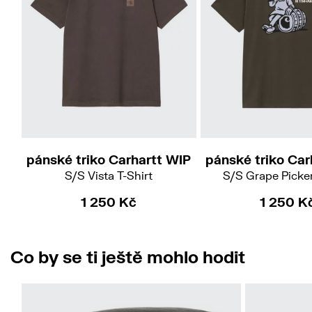
M
XL
S
M
L
pánské triko Carhartt WIP
pánské triko Car
S/S Vista T-Shirt
S/S Grape Picker
1 250 Kč
1 250 K
Co by se ti ještě mohlo hodit