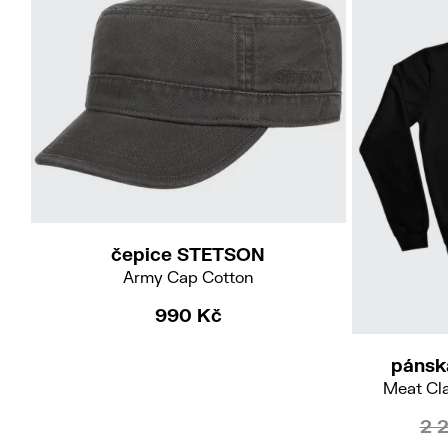
57/M
59/L
61/XL
čepice STETSON
Army Cap Cotton
990 Kč
pánsk
Meat Cla
2 