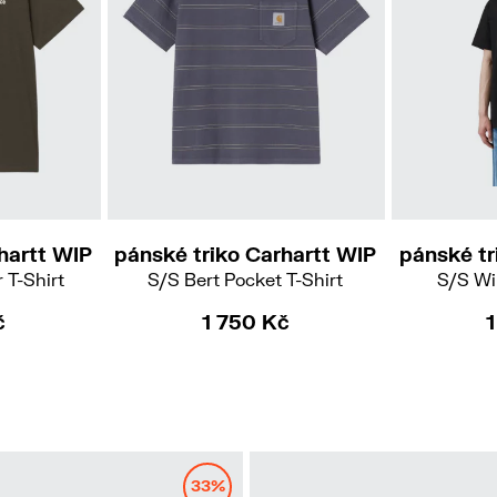
M
XL
hartt WIP
pánské triko Carhartt WIP
pánské tr
 T-Shirt
S/S Bert Pocket T-Shirt
S/S Wip
č
1 750 Kč
33%