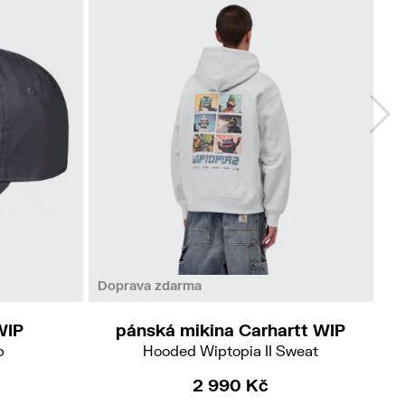
M
L
XL
Doprava zdarma
WIP
pánská mikina Carhartt WIP
p
Hooded Wiptopia II Sweat
2 990 Kč