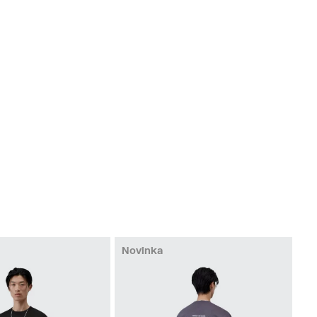
Novinka
No