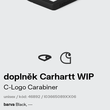
doplněk Carhartt WIP
C-Logo Carabiner
unisex / kód: 46892 / I03665089XX06
barva
Black, ---