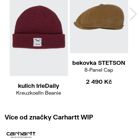
55/S
bekovka STETSON
p
8-Panel Cap
2 490 Kč
kulich IrieDaily
Kreuzkoelln Beanie
590 Kč
Více od značky Carhartt WIP