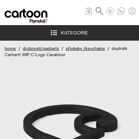
0
KATEGORIE
home
/
drobnosti/gadgets
/
přívěsky /keychains
/ doplněk
Carhartt WIP C-Logo Carabiner