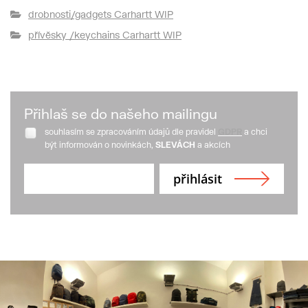
drobnosti/gadgets Carhartt WIP
přívěsky /keychains Carhartt WIP
Přihlaš se do našeho mailingu
souhlasím se zpracováním údajů dle pravidel
GDPR
a chci
být informován o novinkách,
SLEVÁCH
a akcích