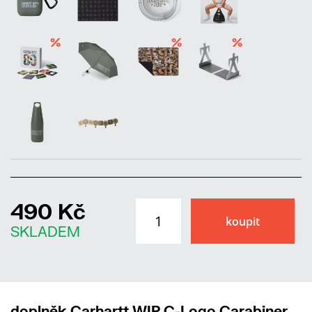
%
%
%
490 Kč
SKLADEM
doplněk Carhartt WIP C-Logo Carabiner