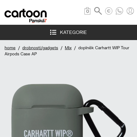
0
KATEGORIE
home
/
drobnosti/gadgets
/
Mix
/ doplněk Carhartt WIP Tour
Airpods Case AP