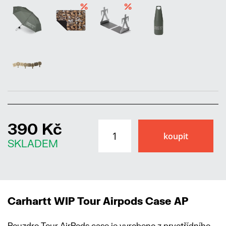
%
%
390 Kč
SKLADEM
Carhartt WIP Tour Airpods Case AP
Pouzdro Tour AirPods case je vyrobeno z prvotřídního