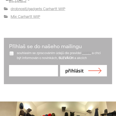
drobnosti/gadgets Carhartt WIP
Mix Carhartt WIP
Přihlaš se do našeho mailingu
souhlasím se zpracováním údajů dle pravidel
GDPR
a chci
být informován o novinkách,
SLEVÁCH
a akcích