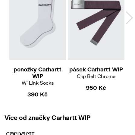
X
ponožky Carhartt
pásek Carhartt WIP
WIP
Clip Belt Chrome
W' Link Socks
950 Kč
390 Kč
Více od značky Carhartt WIP