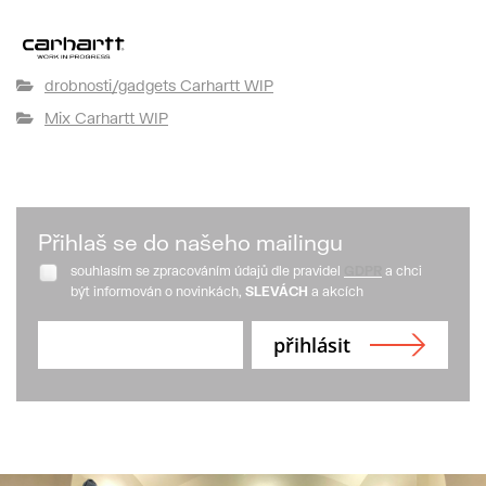
drobnosti/gadgets Carhartt WIP
Mix Carhartt WIP
Přihlaš se do našeho mailingu
souhlasím se zpracováním údajů dle pravidel
GDPR
a chci
být informován o novinkách,
SLEVÁCH
a akcích