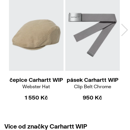
S-M
čepice Carhartt WIP
pásek Carhartt WIP
č
Webster Hat
Clip Belt Chrome
Tr
1 550 Kč
950 Kč
Více od značky Carhartt WIP