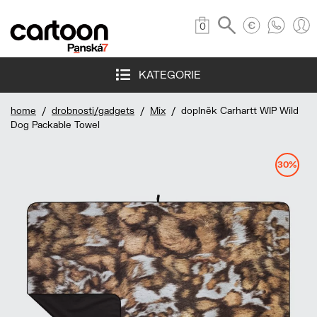
0
KATEGORIE
home
/
drobnosti/gadgets
/
Mix
/ doplněk Carhartt WIP Wild
Dog Packable Towel
30%