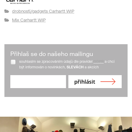
drobnosti/gadgets Carhartt WIP
Mix Carhartt WIP
Přihlaš se do našeho mailingu
souhlasím se zpracováním údajů dle pravidel
GDPR
a chci
být informován o novinkách,
SLEVÁCH
a akcích