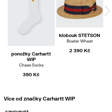
M
klobouk STETSON
Boater Wheat
2 390 Kč
ponožky Carhartt
če
WIP
Ru
Chase Socks
390 Kč
Více od značky Carhartt WIP