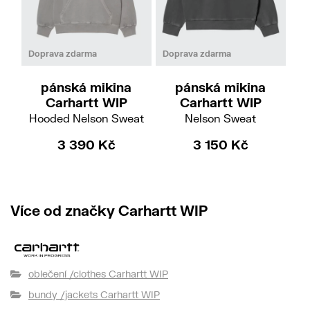
S
M
L
XS
S
M
L
Doprava zdarma
Doprava zdarma
pánská mikina
pánská mikina
Carhartt WIP
Carhartt WIP
Hooded Nelson Sweat
Nelson Sweat
H
3 390 Kč
3 150 Kč
Více od značky Carhartt WIP
oblečení /clothes Carhartt WIP
bundy /jackets Carhartt WIP