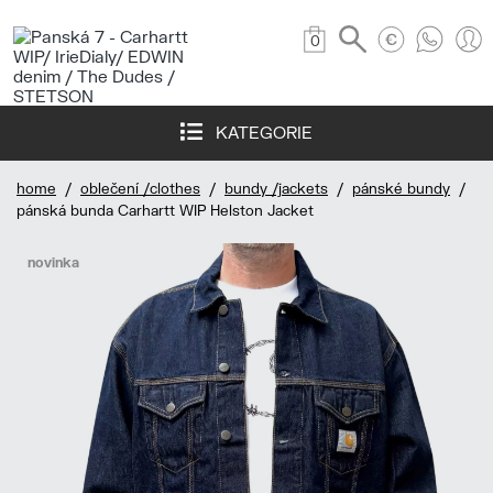
0
KATEGORIE
home
/
oblečení /clothes
/
bundy /jackets
/
pánské bundy
/
pánská bunda Carhartt WIP Helston Jacket
novinka