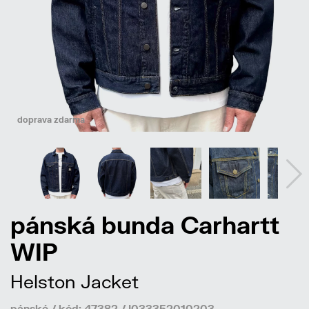
doprava zdarma
pánská bunda Carhartt
WIP
Helston Jacket
pánské / kód: 47382 / I033352010203