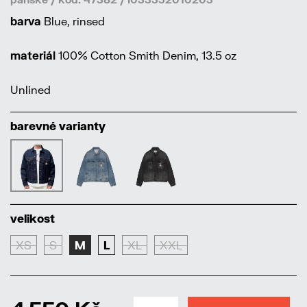
barva
Blue, rinsed
materiál
100% Cotton Smith Denim, 13.5 oz
Unlined
barevné varianty
velikost
XS
S
M
L
XL
XXL