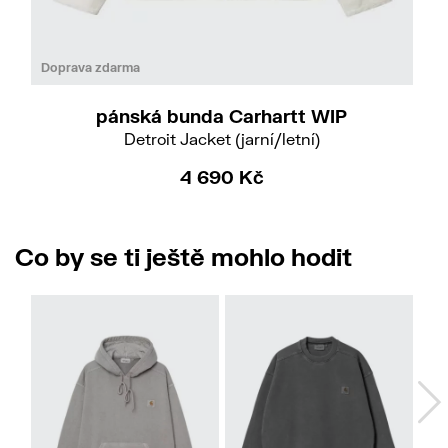
Do
S
M
Doprava zdarma
pánská bunda Carhartt WIP
Detroit Jacket (jarní/letní)
4 690 Kč
Co by se ti ještě mohlo hodit