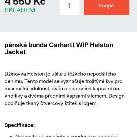
4 550 Kč
SKLADEM
pánská bunda Carhartt WIP Helston
Jacket
Džínovka Helston je ušita z těžkého nepodšitého
denimu. Tento model se vyznačuje trojitými švy pro
maximální odolnost, dvěma náprsními kapsami na
knoflíky a dvěma předními kapsami s lemem. Design
doplňuje tkaný čtvercový štítek s logem.
Specifikace:
Nastavitelné manžety a spodní lem, zapínání