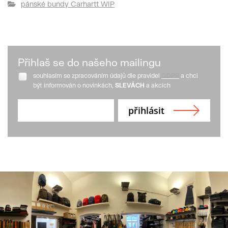
pánské bundy Carhartt WIP
Přihlaš se do našeho mailingu
souhlasím se zpracováním údajů dle pravidel
GDPR
a chci
být informován o novinkách,
SLEVÁCH
a akcích