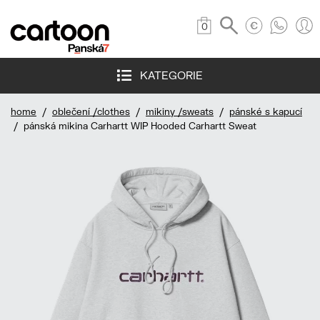
0
KATEGORIE
home
/
oblečení /clothes
/
mikiny /sweats
/
pánské s kapucí
/ pánská mikina Carhartt WIP Hooded Carhartt Sweat