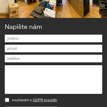
Napište nám
souhlasím s
GDPR pravidly