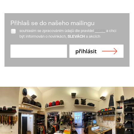
Přihlaš se do našeho mailingu
souhlasím se zpracováním údajů dle pravidel
GDPR
a chci
být informován o novinkách,
SLEVÁCH
a akcích