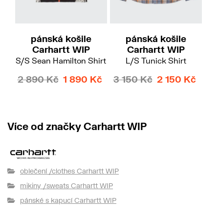
M
L
XL
XXL
S
M
Do
pánská košile
pánská košile
Carhartt WIP
Carhartt WIP
S/S Sean Hamilton Shirt
L/S Tunick Shirt
2 890 Kč
1 890 Kč
3 150 Kč
2 150 Kč
Více od značky Carhartt WIP
oblečení /clothes Carhartt WIP
mikiny /sweats Carhartt WIP
pánské s kapucí Carhartt WIP