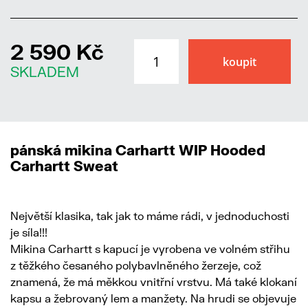
2 590 Kč
SKLADEM
pánská mikina Carhartt WIP Hooded
Carhartt Sweat
Největší klasika, tak jak to máme rádi, v jednoduchosti
je síla!!!
Mikina Carhartt s kapucí je vyrobena ve volném střihu
z těžkého česaného polybavlněného žerzeje, což
znamená, že má měkkou vnitřní vrstvu. Má také klokaní
kapsu a žebrovaný lem a manžety. Na hrudi se objevuje