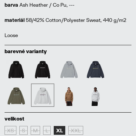
barva
Ash Heather / Co Pu, ---
materiál
58/42% Cotton/Polyester Sweat, 440 g/m2
Loose
barevné varianty
velikost
XS
S
M
L
XL
XXL