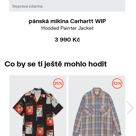
Do
L
Doprava zdarma
pánská mikina Carhartt WIP
Hooded Painter Jacket
3 990 Kč
Co by se ti ještě mohlo hodit
35%
32%