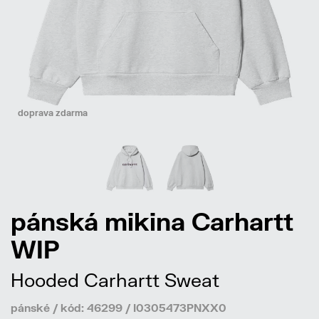
doprava zdarma
pánská mikina Carhartt
WIP
Hooded Carhartt Sweat
pánské / kód: 46299 / I0305473PNXX0