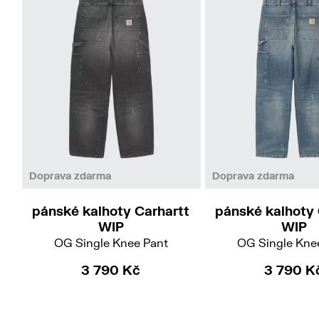
XS
S
M
L
XL
S
M
L
Doprava zdarma
Doprava zdarma
pánské kalhoty Carhartt
pánské kalhoty 
WIP
WIP
OG Single Knee Pant
OG Single Kne
3 790 Kč
3 790 K