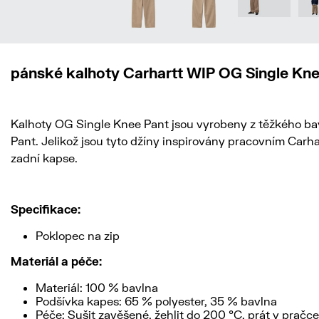
pánské kalhoty Carhartt WIP OG Single Kne
Kalhoty OG Single Knee Pant jsou vyrobeny z těžkého bavl
Pant. Jelikož jsou tyto džíny inspirovány pracovním Carha
zadní kapse.
Specifikace:
Poklopec na zip
Materiál a péče:
Materiál: 100 % bavlna
Podšívka kapes: 65 % polyester, 35 % bavlna
Péče: Sušit zavěšené, žehlit do 200 °C, prát v pračce