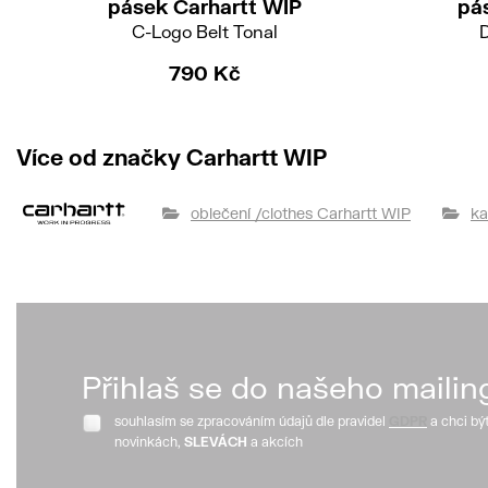
pásek Carhartt WIP
pá
C-Logo Belt Tonal
D
790 Kč
Více od značky Carhartt WIP
oblečení /clothes Carhartt WIP
ka
Přihlaš se do našeho mailin
souhlasím se zpracováním údajů dle pravidel
GDPR
a chci bý
novinkách,
SLEVÁCH
a akcích