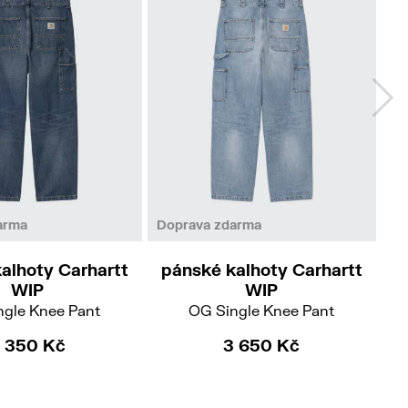
arma
Doprava zdarma
Do
alhoty Carhartt
pánské kalhoty Carhartt
p
WIP
WIP
ngle Knee Pant
OG Single Knee Pant
 350 Kč
3 650 Kč