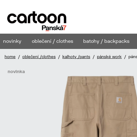
novinky
oblečení / clothes
batohy / backpacks
home
/
oblečení /clothes
/
kalhoty /pants
/
pánské work
/ pánsk
novinka