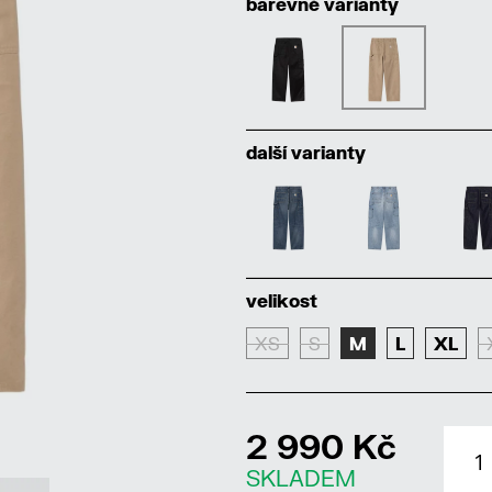
barevné varianty
další varianty
velikost
XS
S
M
L
XL
2 990 Kč
SKLADEM