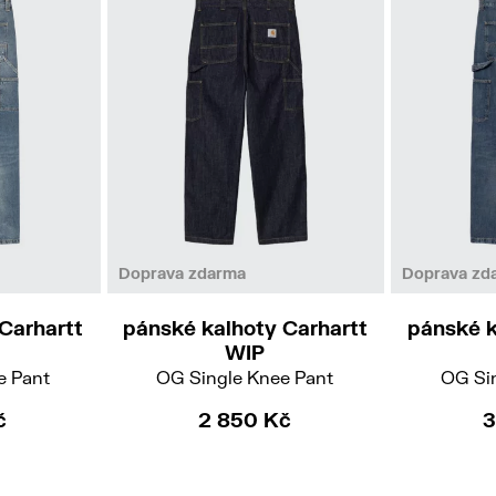
XL
XL
Doprava zdarma
Doprava zd
Carhartt
pánské kalhoty Carhartt
pánské k
WIP
e Pant
OG Single Knee Pant
OG Si
č
2 850 Kč
3