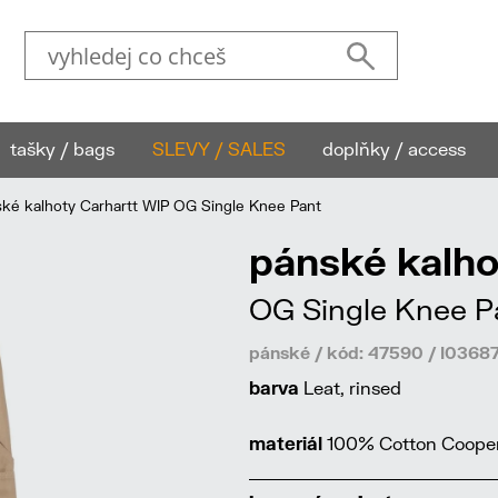
tašky / bags
SLEVY / SALES
doplňky / access
é kalhoty Carhartt WIP OG Single Knee Pant
pánské kalho
OG Single Knee P
pánské / kód: 47590 / I036
barva
Leat, rinsed
materiál
100% Cotton Cooper T