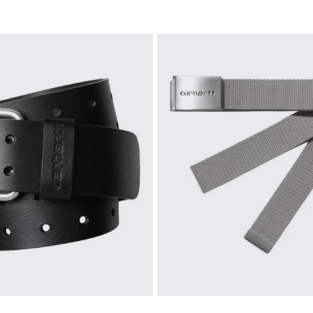
S
M
L
XL