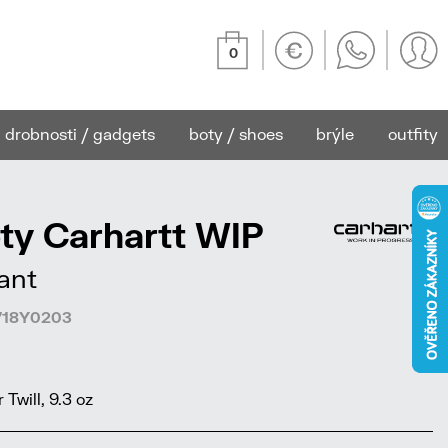
0
drobnosti / gadgets
boty / shoes
brýle
outfity
ty Carhartt WIP
ant
8718Y0203
will, 9.3 oz