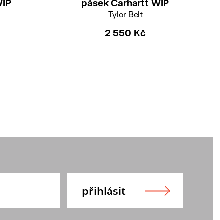
WIP
pásek Carhartt WIP
Tylor Belt
2 550 Kč