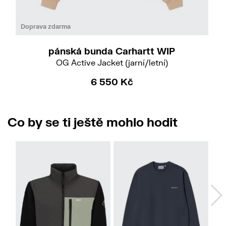
Do
M
XL
Doprava zdarma
pánská bunda Carhartt WIP
OG Active Jacket (jarní/letní)
6 550 Kč
Co by se ti ještě mohlo hodit