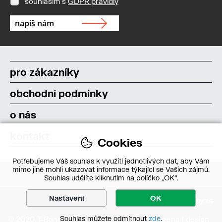
souhlasím s
GDPR pravidly
pro zákazníky
obchodní podmínky
o nás
kontakt
Cookies
Potřebujeme Váš souhlas k využití jednotlivých dat, aby Vám
mimo jiné mohli ukazovat informace týkající se Vašich zájmů.
Souhlas udělíte kliknutím na políčko „OK“.
Nastavení
OK
Souhlas můžete odmítnout
zde
.
© 2020 T-Bone s.r.o. – Všechna práva vyhrazena | design