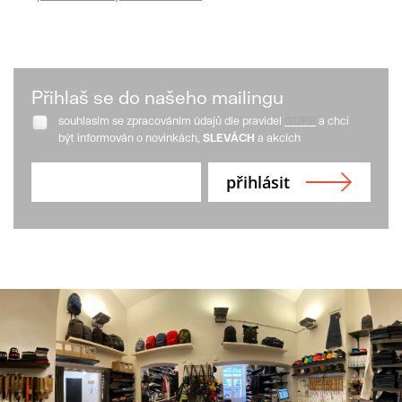
Přihlaš se do našeho mailingu
souhlasím se zpracováním údajů dle pravidel
GDPR
a chci
být informován o novinkách,
SLEVÁCH
a akcích