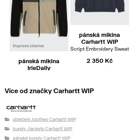
L
pánská mikina
Carhartt WIP
M
L
Doprava zdarma
Script Embroidery Sweat
Scr
2 350 Kč
pánská mikina
IrieDaily
Auf Deck Fleece Jacket
2 990 Kč
Více od značky Carhartt WIP
oblečení /clothes Carhartt WIP
bundy /jackets Carhartt WIP
pánské bundy Carhartt WIP