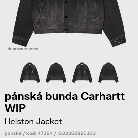
doprava zdarma
pánská bunda Carhartt
WIP
Helston Jacket
pánské / kód: 47384 / I03335289EJ03