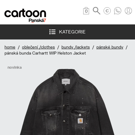
0
KATEGORIE
home
/
oblečení /clothes
/
bundy /jackets
/
pánské bundy
/
pánská bunda Carhartt WIP Helston Jacket
novinka