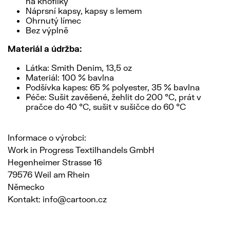
na knoflíky
Náprsní kapsy, kapsy s lemem
Ohrnutý límec
Bez výplně
Materiál a údržba:
Látka: Smith Denim, 13,5 oz
Materiál: 100 % bavlna
Podšívka kapes: 65 % polyester, 35 % bavlna
Péče: Sušit zavěšené, žehlit do 200 °C, prát v
pračce do 40 °C, sušit v sušičce do 60 °C
Informace o výrobci:
Work in Progress Textilhandels GmbH
Hegenheimer Strasse 16
79576 Weil am Rhein
Německo
Kontakt: info@cartoon.cz